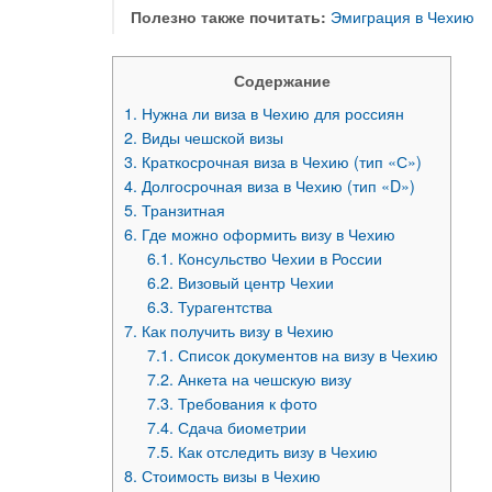
Полезно также почитать:
Эмиграция в Чехию
Содержание
1.
Нужна ли виза в Чехию для россиян
2.
Виды чешской визы
3.
Краткосрочная виза в Чехию (тип «С»)
4.
Долгосрочная виза в Чехию (тип «D»)
5.
Транзитная
6.
Где можно оформить визу в Чехию
6.1.
Консульство Чехии в России
6.2.
Визовый центр Чехии
6.3.
Турагентства
7.
Как получить визу в Чехию
7.1.
Список документов на визу в Чехию
7.2.
Анкета на чешскую визу
7.3.
Требования к фото
7.4.
Сдача биометрии
7.5.
Как отследить визу в Чехию
8.
Стоимость визы в Чехию