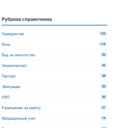
Рубрики справочника
Гражданство
122
Виза
116
Вид на жительство
82
Загранпаспорт
45
Паспорт
39
Эмиграция
33
РВП
32
Разрешение на работу
21
Миграционный учет
14