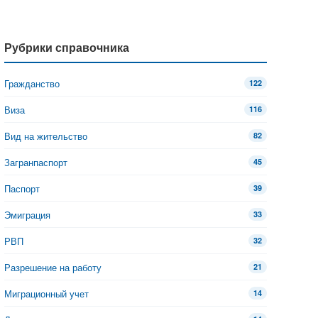
Рубрики справочника
Гражданство
122
Виза
116
Вид на жительство
82
Загранпаспорт
45
Паспорт
39
Эмиграция
33
РВП
32
Разрешение на работу
21
Миграционный учет
14