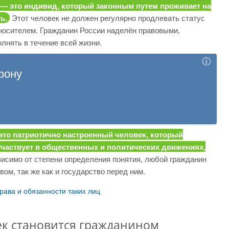
— это индивид, который законным путем проживает на
ь.
Этот человек не должен регулярно продлевать статус
носителем. Гражданин России наделён правовыми,
лнять в течение всей жизни.
это патриотично настроенный человек, который
участвует в общественных и политических движениях,
исимо от степени определения понятия, любой гражданин
ом, так же как и государство перед ним.
рава и обязанности таких лиц
век становится гражданином