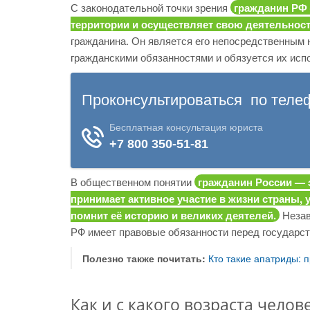
С законодательной точки зрения
гражданин РФ 
территории и осуществляет свою деятельност
гражданина. Он является его непосредственным 
гражданскими обязанностями и обязуется их испо
В общественном понятии
гражданин России — 
принимает активное участие в жизни страны, 
помнит её историю и великих деятелей.
Незав
РФ имеет правовые обязанности перед государств
Полезно также почитать:
Кто такие апатриды: п
Как и с какого возраста чело