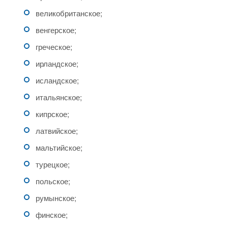
великобританское;
венгерское;
греческое;
ирландское;
исландское;
итальянское;
кипрское;
латвийское;
мальтийское;
турецкое;
польское;
румынское;
финское;