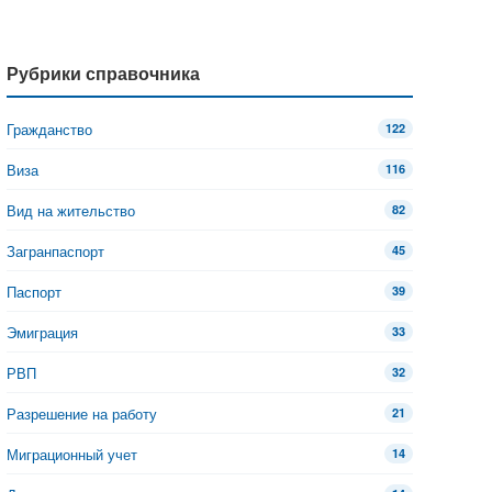
Рубрики справочника
Гражданство
122
Виза
116
Вид на жительство
82
Загранпаспорт
45
Паспорт
39
Эмиграция
33
РВП
32
Разрешение на работу
21
Миграционный учет
14