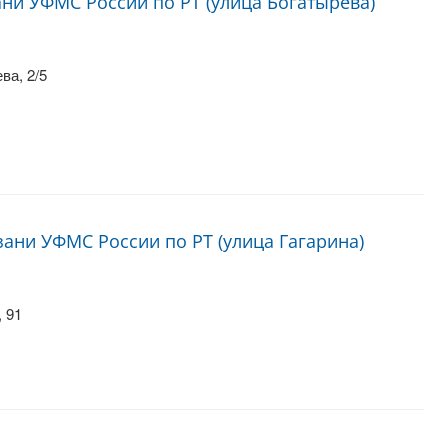
ани УФМС России по РТ (улица Богатырева)
ва, 2/5
ани УФМС России по РТ (улица Гагарина)
 91