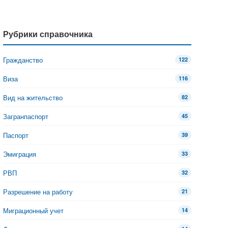
Рубрики справочника
Гражданство
122
Виза
116
Вид на жительство
82
Загранпаспорт
45
Паспорт
39
Эмиграция
33
РВП
32
Разрешение на работу
21
Миграционный учет
14