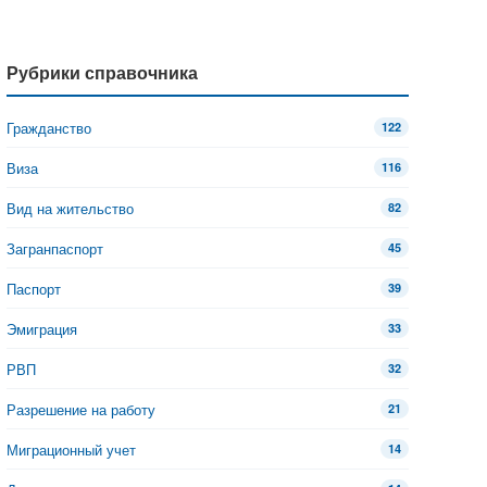
Рубрики справочника
Гражданство
122
Виза
116
Вид на жительство
82
Загранпаспорт
45
Паспорт
39
Эмиграция
33
РВП
32
Разрешение на работу
21
Миграционный учет
14