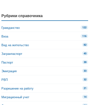
Рубрики справочника
Гражданство
122
Виза
116
Вид на жительство
82
Загранпаспорт
45
Паспорт
39
Эмиграция
33
РВП
32
Разрешение на работу
21
Миграционный учет
14