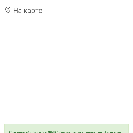
На карте
Справка!
Служба ФМС была упразднена, её функции