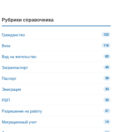
Рубрики справочника
Гражданство
122
Виза
116
Вид на жительство
82
Загранпаспорт
45
Паспорт
39
Эмиграция
33
РВП
32
Разрешение на работу
21
Миграционный учет
14