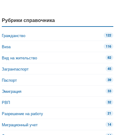
Рубрики справочника
Гражданство
122
Виза
116
Вид на жительство
82
Загранпаспорт
45
Паспорт
39
Эмиграция
33
РВП
32
Разрешение на работу
21
Миграционный учет
14