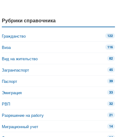
Рубрики справочника
Гражданство
122
Виза
116
Вид на жительство
82
Загранпаспорт
45
Паспорт
39
Эмиграция
33
РВП
32
Разрешение на работу
21
Миграционный учет
14