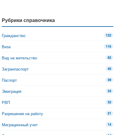
Рубрики справочника
Гражданство
122
Виза
116
Вид на жительство
82
Загранпаспорт
45
Паспорт
39
Эмиграция
33
РВП
32
Разрешение на работу
21
Миграционный учет
14