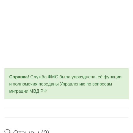
Справка!
Служба ФМС была упразднена, её функции
и полномочия переданы Управлению по вопросам
миграции МВД РФ
Отзывы (0)