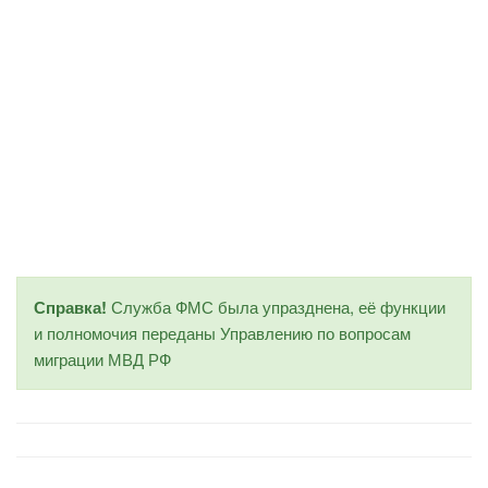
Справка!
Служба ФМС была упразднена, её функции
и полномочия переданы Управлению по вопросам
миграции МВД РФ