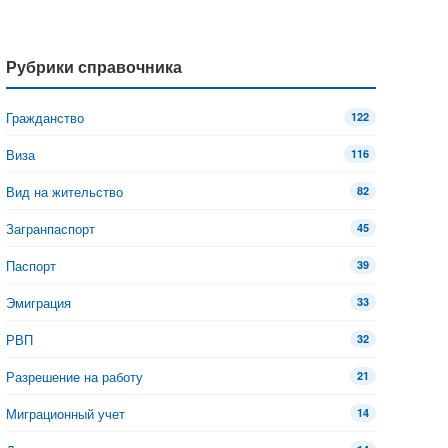
Рубрики справочника
Гражданство
122
Виза
116
Вид на жительство
82
Загранпаспорт
45
Паспорт
39
Эмиграция
33
РВП
32
Разрешение на работу
21
Миграционный учет
14