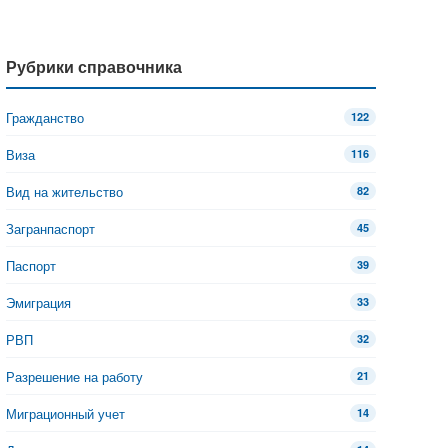
Рубрики справочника
Гражданство
122
Виза
116
Вид на жительство
82
Загранпаспорт
45
Паспорт
39
Эмиграция
33
РВП
32
Разрешение на работу
21
Миграционный учет
14